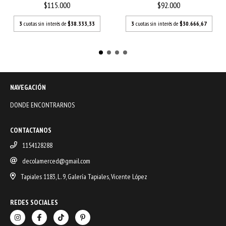
$115.000
$92.000
3
cuotas sin interés de
$38.333,33
3
cuotas sin interés de
$30.666,67
NAVEGACIÓN
DONDE ENCONTRARNOS
CONTACTANOS
1154128288
decolamerced@gmail.com
Tapiales 1183, L. 9, Galería Tapiales, Vicente López
REDES SOCIALES