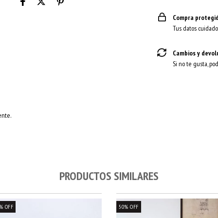
Compra protegi
Tus datos cuidado
Cambios y devol
Si no te gusta, po
ente.
PRODUCTOS SIMILARES
%
OFF
50
%
OFF