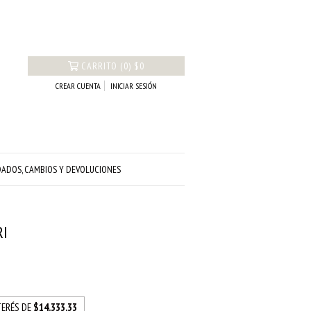
CARRITO
(
0
)
$0
CREAR CUENTA
INICIAR SESIÓN
DADOS, CAMBIOS Y DEVOLUCIONES
RI
TERÉS DE
$14.333,33