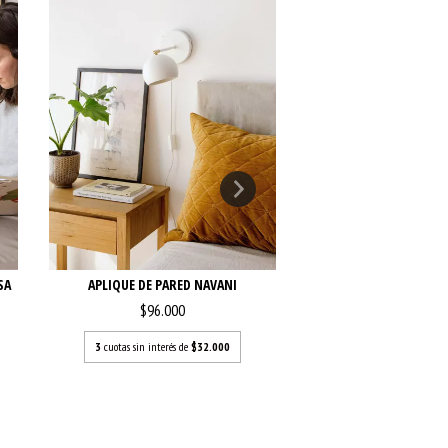
SA
APLIQUE DE PARED NAVANI
APLIQUE JAYA CO
MOVIMIEN
$96.000
$110.000
3
cuotas sin interés de
$32.000
3
cuotas sin interés de
$