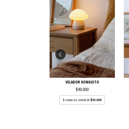
IQUE DE PARED NAVANI
VELADOR HONGUITO
$172.800
$90.000
.000
sin interés de
$57.600
3
cuotas sin interés de
$30.000